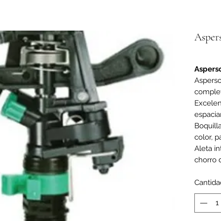
Asper
Aspers
Asperso
complet
Excelen
espacia
Boquill
color, p
Aleta i
chorro 
Cantida