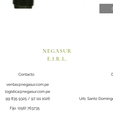
NEGASUR
E.I.R.L.
Contacto
D
ventas@negasur.com.pe
logistica@negasur.com.pe
99 835 9325 / 97 111 1026
Urb. Santo Doming
Fijo: (056) 763735