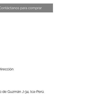
Contáctanos para comprar
irección
o de Guzmán J-34. Ica-Perú